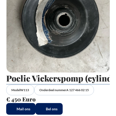
Poelie Vickerspomp (cylindr
Model
W113
Onderdeel nummer
A 127 466 02 15
€ 450 Euro
Mail ons
Bel ons