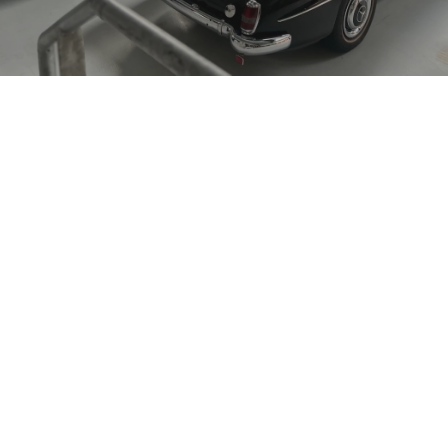
Start van Meor
Meor werd opgericht door Mark Vandaele, die nog steeds aan 
het roer staat. Al snel kreeg hij versterking van zijn oudste broer 
Bart. Mark nam de technische kant voor zijn rekening, terwijl 
Bart de administratie op zich nam.
Het bedrijf was vanaf dag één een succes, met een snelle groei en 