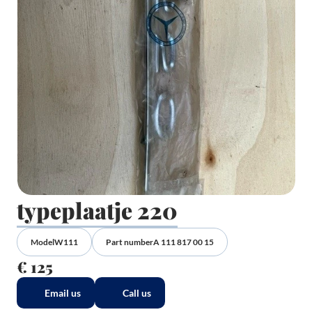
typeplaatje 220
Model
W111
Part number
A 111 817 00 15
€ 125
Email us
Call us